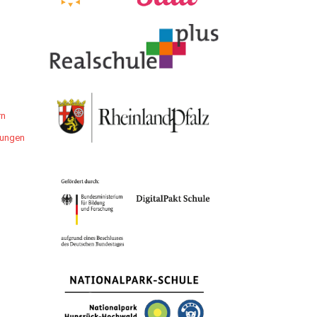
rn
llungen