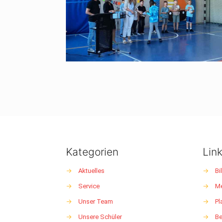
Kategorien
Lin
→
Aktuelles
→
Bi
→
Service
→
M
→
Unser Team
→
Pl
→
Unsere Schüler
→
Be