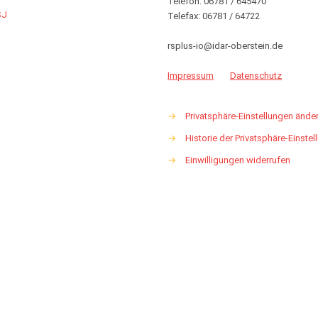
Telefon: 06781 / 645470
SJ
Telefax: 06781 / 64722
rsplus-io@idar-oberstein.de
Impressum
Datenschutz
→
Privatsphäre-Einstellungen ände
→
Historie der Privatsphäre-Einste
→
Einwilligungen widerrufen