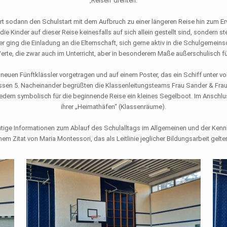
‚Reisen‘ drehten.
wort sodann den Schulstart mit dem Aufbruch zu einer längeren Reise hin zum
 die Kinder auf dieser Reise keinesfalls auf sich allein gestellt sind, sondern 
inher ging die Einladung an die Elternschaft, sich gerne aktiv in die Schulgeme
rte, die zwar auch im Unterricht, aber in besonderem Maße außerschulisch fü
en Fünftklässler vorgetragen und auf einem Poster, das ein Schiff unter voll
lassen 5. Nacheinander begrüßten die Klassenleitungsteams Frau Sander & Frau
jedem symbolisch für die beginnende Reise ein kleines Segelboot. Im Anschluss
ihrer „Heimathäfen“ (Klassenräume).
chtige Informationen zum Ablauf des Schulalltags im Allgemeinen und der Ken
nem Zitat von Maria Montessori, das als Leitlinie jeglicher Bildungsarbeit gelten 