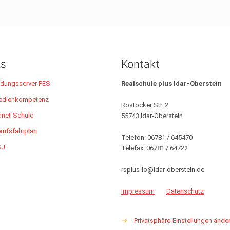
ks
Kontakt
ldungsserver PES
Realschule plus Idar-Oberstein
edienkompetenz
Rostocker Str. 2
anet-Schule
55743 Idar-Oberstein
rufsfahrplan
Telefon: 06781 / 645470
SJ
Telefax: 06781 / 64722
rsplus-io@idar-oberstein.de
Impressum
Datenschutz
→
Privatsphäre-Einstellungen ände