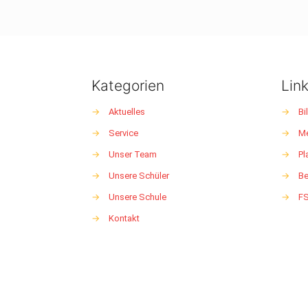
Kategorien
Lin
→
Aktuelles
→
Bi
→
Service
→
M
→
Unser Team
→
Pl
→
Unsere Schüler
→
Be
→
Unsere Schule
→
F
→
Kontakt